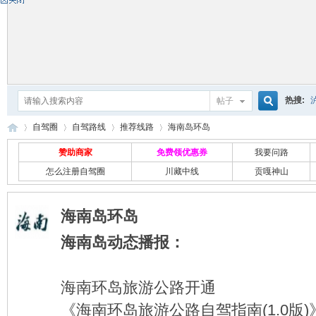
热搜:
帖子
搜
自驾圈
自驾路线
推荐线路
海南岛环岛
赞助商家
免费领优惠券
我要问路
怎么注册自驾圈
川藏中线
贡嘎神山
索
自
›
›
›
›
海南岛环岛
海南岛动态播报：
海南环岛旅游公路开通
《海南环岛旅游公路自驾指南(1.0版