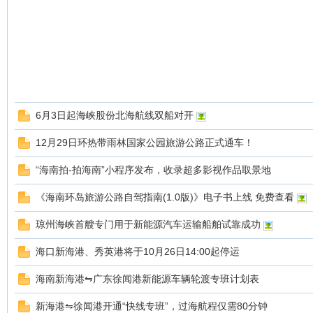
6月3日起海峡股份北海航线双船对开
12月29日环热带雨林国家公园旅游公路正式通车！
“海南拍-拍海南”小程序发布，收录超多影视作品取景地
《海南环岛旅游公路自驾指南(1.0版)》电子书上线 免费查看
琼州海峡首艘专门用于新能源汽车运输船舶试靠成功
海口新海港、秀英港将于10月26日14:00起停运
海南新海港⇋广东徐闻港新能源车辆轮渡专班计划表
新海港⇋徐闻港开通“快线专班”，过海航程仅需80分钟