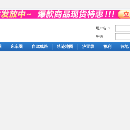
用户名
密码
圈
床车圈
自驾线路
轨迹地图
泸亚线
福利
营地