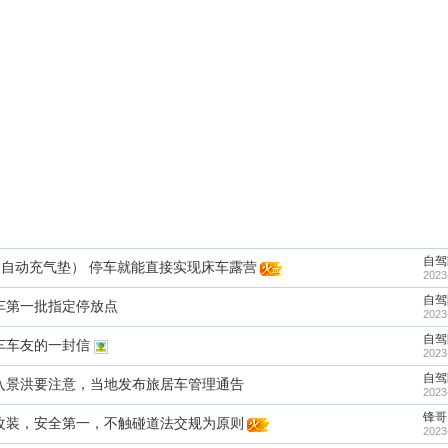
自驾
（自动充气垫） 停车就能直接实现床车露营
2023
自驾
车第一批指定停放点
2023
自驾
车车友的一封信
2023
自驾
入景洪要注意，当地发布旅居车管理通告
2023
锋哥
改装，安全第一，不触碰道法交规为原则
2023