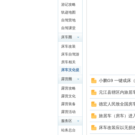
游记攻略
驾
轨迹地图
自驾营地
自驾课堂
床车圈
QQ群
床车改装
4697975
床车自驾游
91
房车相关
圈
床车文化促
进交流
露营圈
小鹏G9 一键成床
露营攻略
元江县辖区内旅居
露营文化
德宏人民致全国房
露营装备
露营活动
旅居车（房车）进
服务区
床车改装应以无损
站务总台