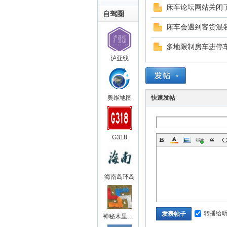
床车论坛网站关闭
自驾圈
床车会遇到客货混
多地限制房车进停
泸亚线
奥维地图
快速发帖
G318
海南岛环岛
转播给
发表帖子
神秘木里王国