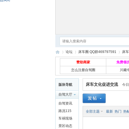
论坛
床车圈 QQ群469797591
床车
赞助商家
免费领
怎么注册自驾圈
川藏
自
»
›
›
床车文化促进交流
版块导航
今日
自驾大厅
自驾资讯
路况115
全部主题
最新
热门
热
车祸现场
景区动态