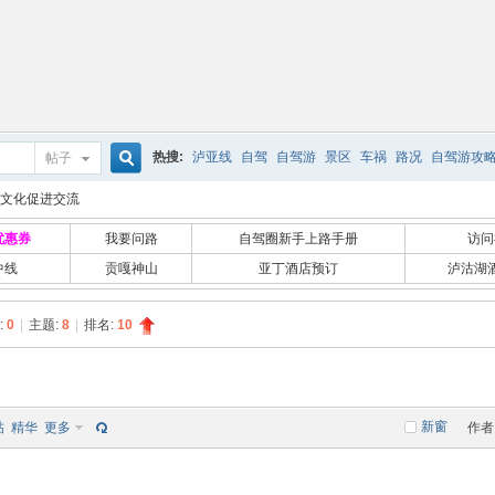
热搜:
泸亚线
自驾
自驾游
景区
车祸
路况
自驾游攻
帖子
搜
文化促进交流
优惠券
我要问路
自驾圈新手上路手册
访问
中线
贡嘎神山
亚丁酒店预订
泸沽湖
索
:
0
|
主题:
8
|
排名:
10
新窗
帖
精华
更多
作者