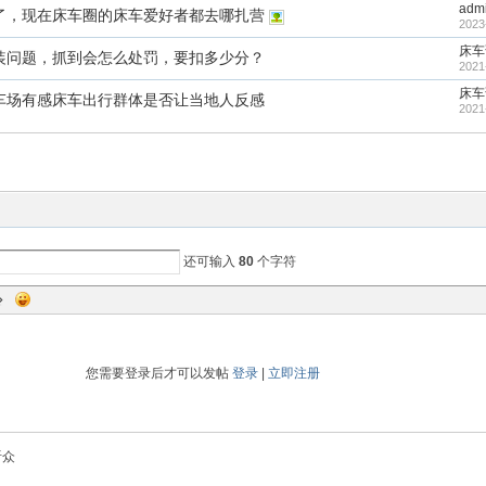
adm
了，现在床车圈的床车爱好者都去哪扎营
2023
床车
装问题，抓到会怎么处罚，要扣多少分？
2021
床车
车场有感床车出行群体是否让当地人反感
2021
还可输入
80
个字符
您需要登录后才可以发帖
登录
|
立即注册
听众