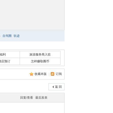
略
自驾圈
轨迹
福利
旅游服务商入驻
酒店预订
怎样赚取圈币
收藏本版
|
订阅
返 回
回复/查看
最后发表