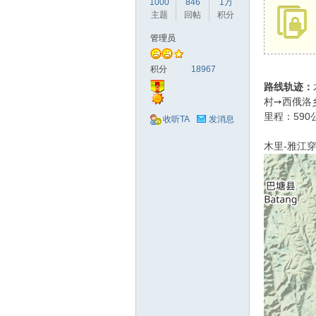
1000
846
1万
驾
主题
回帖
积分
管理员
积分
18967
路线轨迹：
村➙西俄洛
里程：590
收听TA
发消息
木里-雅江穿
圈