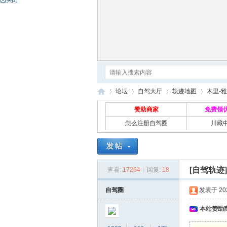
论坛
自驾大厅
轨迹地图
木里-雅
赞助商家
免费领
怎么注册自驾圈
川藏
自
»
›
›
›
[自驾轨迹
查看:
17264
|
回复:
18
自驾圈
发表于 2023
本站赞助商