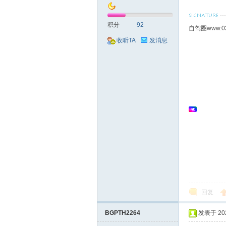
积分
92
自驾圈www.0
收听TA
发消息
回复
BGPTH2264
发表于 2024