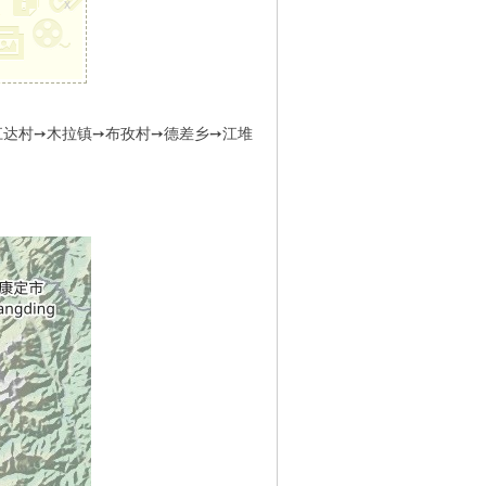
x
➙江达村➙木拉镇➙布孜村➙德差乡➙江堆