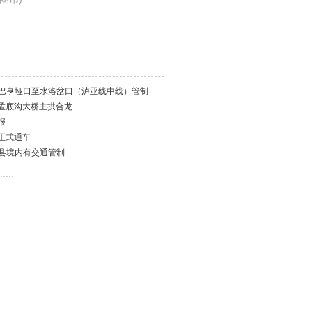
27国道巴亨垭口至水洛岔口（泸亚线中线）管制
孟底沟大桥主拱合龙
报
正式通车
7木里县境内有交通管制
）