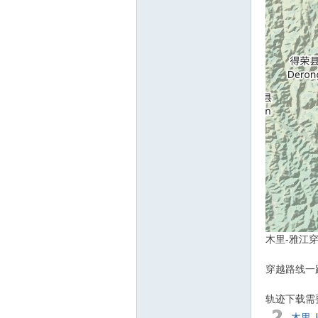
木里-雅江
穿越路线一
轨迹下载需
木里-