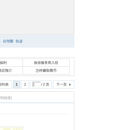
略
自驾圈
轨迹
福利
旅游服务商入驻
酒店预订
怎样赚取圈币
回列表
1
2
/ 2 页
下一页
复制链接]