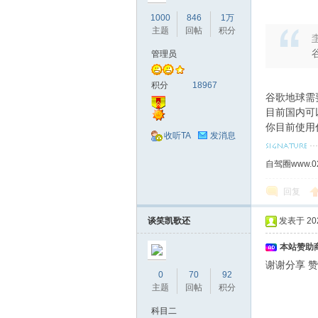
1000
846
1万
主题
回帖
积分
李
管理员
积分
18967
谷歌地球需
目前国内可
你目前使用
收听TA
发消息
自驾圈www.0
回复
谈笑凯歌还
发表于 2024
本站赞助商
谢谢分享 赞
0
70
92
主题
回帖
积分
科目二