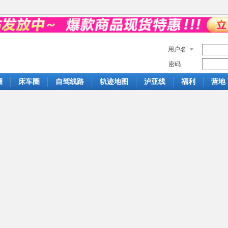
用户名
密码
圈
床车圈
自驾线路
轨迹地图
泸亚线
福利
营地