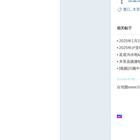
雅江
,
木里
相关帖子
•
2025年1
•
2025年泸
•
孟底沟水电
•
木里县陇撒牧
•
[视频]川藏
自驾圈www.0