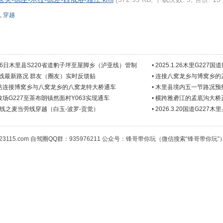
,
穿越
月26日木里县S220省道豹子坪至屋脚乡（泸亚线）管制
•
2025.1.26木里G2
亚线最新路况 群友（圈友）实时反馈贴
•
连接八窝龙乡与博窝乡的
站连接博窝乡与八窝龙乡的八窝龙特大桥通车
•
木里县境内五一节路况预
场G227至茶布朗镇然面村Y063实现通车
•
横跨雅砻江的孟底沟大桥
中线之麦当劳线穿越（白玉-波罗-贡觉）
•
2026.3.20国道G22
23115.com 自驾圈QQ群：935976211 公众号：锋哥带你玩（微信搜索“锋哥带你玩”