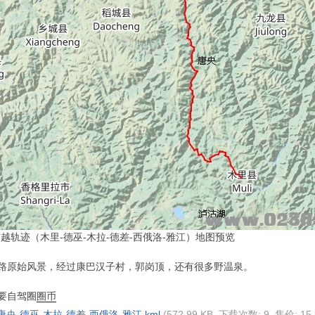
穿越轨迹（木里-德巫-木拉-德差-西俄洛-雅江）地图预览
路原始风景，经过康巴汉子村，郭岗顶，还有很多野温泉。
要自驾圈
圈币
唐央-德巫-木拉-德差-西俄洛-雅江.kml
(572.99 KB, 下载次数: 9, 售价: 15