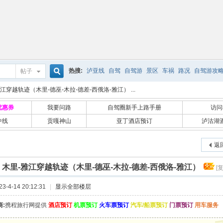
热搜:
泸亚线
自驾
自驾游
景区
车祸
路况
自驾游攻
帖子
搜
江穿越轨迹（木里-德巫-木拉-德差-西俄洛-雅江） ...
优惠券
我要问路
自驾圈新手上路手册
访问
中线
贡嘎神山
亚丁酒店预订
泸沽湖
索
返
]
木里-雅江穿越轨迹（木里-德巫-木拉-德差-西俄洛-雅江）
[
-4-14 20:12:31
|
显示全部楼层
:
携程旅行网提供
酒店预订
机票预订
火车票预订
汽车/船票预订
门票预订
用车服务