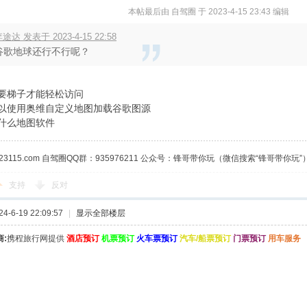
本帖最后由 自驾圈 于 2023-4-15 23:43 编辑
途达 发表于 2023-4-15 22:58
谷歌地球还行不行呢？
要梯子才能轻松访问
以使用奥维自定义地图加载谷歌图源
什么地图软件
23115.com 自驾圈QQ群：935976211 公众号：锋哥带你玩（微信搜索“锋哥带你玩”
支持
反对
-6-19 22:09:57
|
显示全部楼层
:
携程旅行网提供
酒店预订
机票预订
火车票预订
汽车/船票预订
门票预订
用车服务