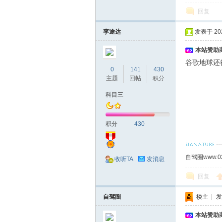
回复
李途达
发表于 2023
本站赞助商
谷歌地球还
0
141
430
主题
回帖
积分
科目三
积分
430
自驾圈www.0
收听TA
发消息
回复
自驾圈
楼主
|
发
本站赞助商