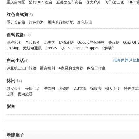
mod= ... 13406&fromuid=4
mod=viewthread&tid=14039
重庆自驾圈
猎豹Q6车友会
五菱之光车友会
老大户外
侉子/边三轮
FIRE
hp? ... =1076&fromuid=4
2022.11.21
滇缅公路：延
木里县玛娜茶金观景台住宿介绍
重庆到滇黔交
http://www.023115.com/forum.p
红色自驾游
(5)
德贡公路孔雀山隧道下雪了
隆著名的24
hp? ... =1061&fromuid=4
重走长征路
红色旅游
川陕革命根据地
http://www.023115.com/forum.p
红色韶山
缅甸境内即是
新都桥唐古特酒店
hp?
书合称这两段
http://www.023115.com/forum.p
mod=viewthread&tid=14081
是如今210国
自驾装备
(17)
hp? ... =1182&fromuid=4
2022.12.25
部分
奥维地图
单兵饭盒
两步路
矿物油炉
Google谷歌地球
柴火炉
Gaia GP
线路介绍
FatMap
无线电通讯
ArcGIS
QGIS
Global Mapper
酒精炉
2023年5月3日晚上21时，德贡
汉渝公路：陕
9条泸沽湖到亚丁的自驾路线汇
公路贡山段K72（司里朵棚洞）
坝三角碑，如
总
自驾生活
维修保养
其他
(4)
附近发生边坡塌方，因夜间不具
分
http://www.023115.com/forum.p
备保通条件，目前德贡公路道路
泸亚线三江口轮渡
圈友福利
e家易购优惠券
保险工作室
hp? ... d=113&fromuid=4
中断，计划于5月4日9时对该路
乐西公路：乐山
泸亚线沿河线
段进行塌方清理。
为西祥公路，
休闲
http://www.023115.com/forum.p
(14)
云，也是史迪
hp? ... =1296&fromuid=4
绿皮火车
寻仙问道
潘德明
老铁路
DJI大疆
徐霞客
穆天子传
特种兵式
2022年6月30日德贡公路孔雀山
段，如今10
之路
反向旅游
隧道胜利贯通
过渡电话
http://www.023115.com/forum.p
乐西公路[乐山
三江口新渡口：
影音
hp?
星-金河-桅杆村
15198660925（玲玲）
mod=viewthread&tid=13520
皇木镇-汉源-
三江口老渡口：139 8880
洞-大桥-马尿
2172（熊船长）
窑]轨迹
德贡公路轨迹图
http://www.02
泸亚线10条线视频讲解
http://023115.com/forum.php?
hp?
新建圈子
http://www.023115.com/forum.p