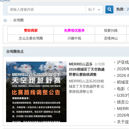
热搜:
帖子
搜
自驾圈
赞助商家
免费领优惠券
我要问路
怎么注册自驾圈
川藏中线
贡嘎神山
索
自
»
自驾圈焦点
泸亚线
MERRELL迈乐
自驾圈
2026
2026稻城亚丁天空跑越
野赛比赛路线调整
图源
2026
MERRELL迈乐2026稻
稻城亚
城亚丁天空跑越野赛 比
政策
电影《
赛路线调整公告
G35
方
德贡公
驾
MER
调整
202
关于提