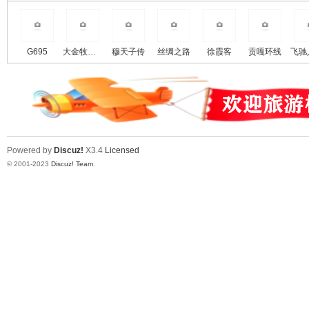
mod=viewthread&tid=13433
mod=viewthr
hp?mod=viewthread&tid=1448
德贡公路相关信息点击这里了解
泸亚线各条线路沿途吃住、修车
更多
急救、过渡等通讯录
G695
大金牧道穿越环线
穆天子传
丝绸之路
徐霞客
贡嘎环线
http://www.023115.com/forum.p
hp? ... =2955&fromuid=4
泸亚线中、东、西、南轨迹下载
http://www.023115.com/forum.p
hp?mod=forumdisplay&fid=73
泸亚线铁桥新修替代桥（甲波水
Powered by
Discuz!
X3.4
Licensed
洛河大桥）主体工程基本完成
© 2001-2023
Discuz! Team
.
https://www.023115.com/forum.
php?
mod=viewthread&tid=14012
2019年泸亚线
2020年泸亚线
2021年泸亚线
2022年泸亚线
2023年泸亚线
2024年泸亚线
点击查看泸亚线所有信息