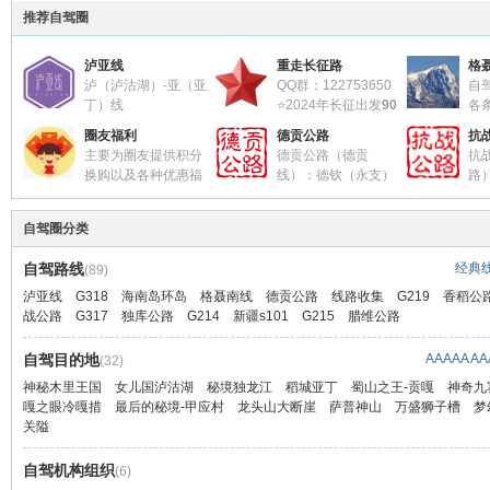
推荐自驾圈
泸亚线
重走长征路
格
泸（泸沽湖）-亚（亚
QQ群：122753650
自
丁）线
⭐2024年长征出发
90
各
圈
汇集泸亚线 5条主线5
周年
htt
圈友福利
德贡公路
抗
条支线线路及路况信息
m/forum.php? 
主要为圈友提供积分
德贡公路（德贡
抗
QQ群：257112102 （暗号：泸
参考书籍：
=2559&fromu
换购以及各种优惠福
线）：德钦（永支）
路
亚线）
星火-长征重要地名录
利
至贡山（闪当）四级
祥
全网最权威及时的泸亚线路况信
《红军长征纪实丛书 -红一方面
格聂南线轨迹
把圈友为本站贡献价值所得的积
公路（以下简称德贡公路）是
青藏公路宁玉
息汇总平台
军 卷》
http://www.02
自驾圈分类
分奖励通过本板块换购成其他形
2006年2月24日省政府在丽江召
湘公路、川滇
hp? ... =2954
式的奖励
开的滇西北旅游现场办公会议上
汉渝公路、洞
住宿预定
自驾路线
经典
(89)
积分换购现金
确定的我省“八路一桥”建设项目
路、川陕公路
亚丁格聂之窗酒店（泸亚线交流
路况播报：
省
积分换购话费
之一。德贡公路既是滇西北旅游
公路
泸亚线
G318
海南岛环岛
格聂南线
德贡公路
线路收集
G219
香稻公
群及本站指定接待酒店）
至章纳乡（巴
积分换购礼品
环线，也是一条极其重要的藏区
抗战公路72道
战公路
G317
独库公路
G214
新疆s101
G215
腊维公路
http://www.023115.com/forum.p
http://www.02
公路。
抗战公路二十
hp? ... =2757&fromuid=4
hp?
积分从哪里来
自驾目的地
AAAAA
AA
泸沽湖江南雅居：
(32)
mod=viewthr
每天登录，发布帖子，回复他人
路况播报：
抗战时期中国
13983889211（报群名泸亚线）
2022.7.4
神秘木里王国
女儿国泸沽湖
秘境独龙江
稻城亚丁
蜀山之王-贡嘎
神奇九
的帖子，参与活动，邀请好友加
S318德钦至贡山公路（德贡公
http://www.023115.com/forum.p
嘎之眼冷嘎措
最后的秘境-甲应村
龙头山大断崖
萨普神山
万盛狮子槽
梦
入等
路）已恢复通行，但道路弯多坡
川湘公路（湘
hp? ... =1079&fromuid=4
关隘
陡，谨慎驾驶。
319线的一
木里县陇撒牧场央初宾馆住宿情
如何获得自驾圈圈币？
http://www.023115.com/forum.p
庆的三江雷神
况
自驾机构组织
http://023115.com/forum.php?
hp?
溪的三角坪
(6)
http://www.023115.com/forum.p