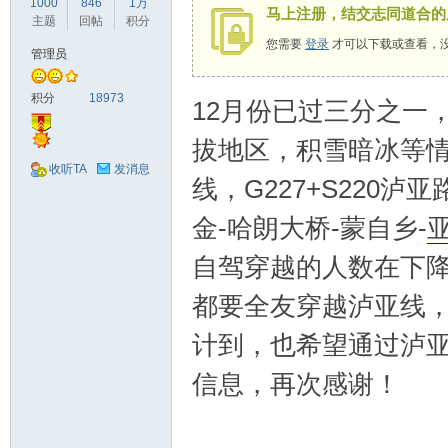
1000
846
1万
马上注册，结交志同道合的
驾
主题
回帖
积分
您需要
登录
才可以下载或查看，
管理员
积分
18973
12月份已过三分之一
拔地区，积雪暗冰等
收听TA
发消息
线，G227+S220泸亚
圈
金-哈朗大桥-蒙自乡-
自驾穿越的人数在下
都要全友穿越泸亚线
计到，也希望通过泸
信息，再次感谢！