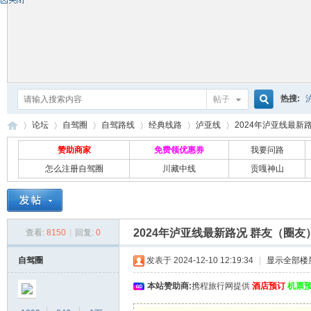
热搜:
帖子
搜
论坛
自驾圈
自驾路线
经典线路
泸亚线
2024年泸亚线最新路
赞助商家
免费领优惠券
我要问路
怎么注册自驾圈
川藏中线
贡嘎神山
索
自
»
›
›
›
›
›
2024年泸亚线最新路况 群友（圈友
查看:
8150
|
回复:
0
自驾圈
发表于 2024-12-10 12:19:34
|
显示全部楼
本站赞助商:
携程旅行网提供
酒店预订
机票