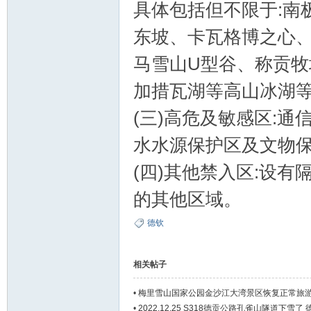
具体包括但不限于:南
东坡、卡瓦格博之心
马雪山U型谷、称贡牧
加措瓦湖等高山冰湖
(三)高危及敏感区:
水水源保护区及文物
(四)其他禁入区:设
的其他区域。
德钦
相关帖子
•
梅里雪山国家公园金沙江大湾景区恢复正常旅
•
2022.12.25 S318德贡公路孔雀山隧道下雪