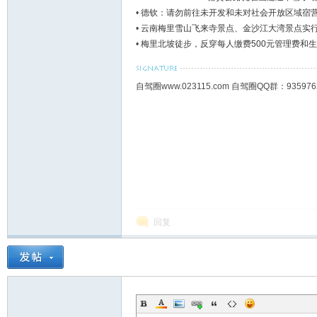
•
德钦：请勿前往未开发和未对社会开放区域宿
•
云南梅里雪山飞来寺景点、金沙江大湾景点实
•
梅里北坡徒步，反穿每人缴费500元管理费和
自驾圈www.023115.com 自驾圈QQ群：93
回复