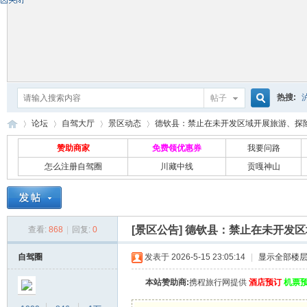
热搜:
帖子
搜
论坛
自驾大厅
景区动态
德钦县：禁止在未开发区域开展旅游、探险等
赞助商家
免费领优惠券
我要问路
怎么注册自驾圈
川藏中线
贡嘎神山
索
自
»
›
›
›
[景区公告]
德钦县：禁止在未开发区
查看:
868
|
回复:
0
自驾圈
发表于 2026-5-15 23:05:14
|
显示全部楼
本站赞助商:
携程旅行网提供
酒店预订
机票