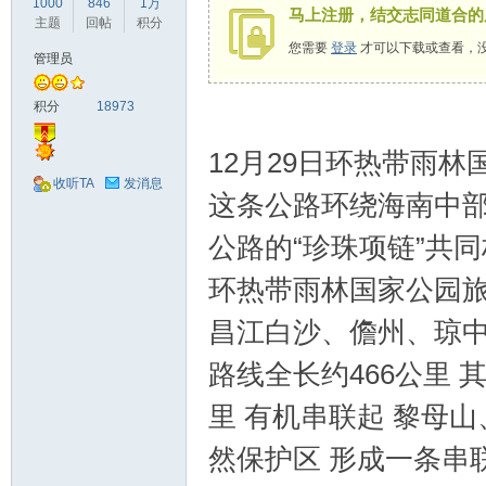
1000
846
1万
马上注册，结交志同道合的
驾
主题
回帖
积分
您需要
登录
才可以下载或查看，
管理员
积分
18973
12月29日环热带雨
收听TA
发消息
这条公路环绕海南中部
圈
公路的“珍珠项链”共
环热带雨林国家公园
昌江白沙、儋州、琼中
路线全长约466公里 
里 有机串联起 黎母
然保护区 形成一条串