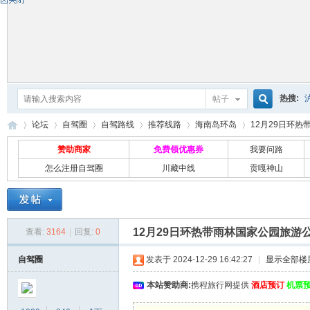
热搜:
帖子
搜
论坛
自驾圈
自驾路线
推荐线路
海南岛环岛
12月29日环热
赞助商家
免费领优惠券
我要问路
怎么注册自驾圈
川藏中线
贡嘎神山
索
自
»
›
›
›
›
›
12月29日环热带雨林国家公园旅游
查看:
3164
|
回复:
0
自驾圈
发表于 2024-12-29 16:42:27
|
显示全部楼
本站赞助商:
携程旅行网提供
酒店预订
机票