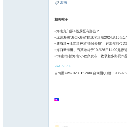
海南
相关帖子
•
海南免门票A级景区有那些？
•
琼州海峡“海口-海安”航线客滚船2024.8.16至1
•
新海港⇋徐闻港开通“快线专班”，过海航程仅需
•
海口新海港、秀英港将于10月26日14:00起停
•
“海南拍-拍海南”小程序发布，收录超多影视作
自驾圈www.023115.com 自驾圈QQ群：93